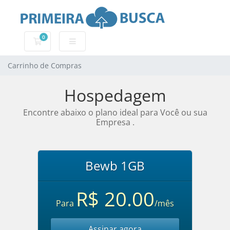
0
Carrinho de Compras
Carrinho de Compras
Hospedagem
Encontre abaixo o plano ideal para Você ou sua
Empresa .
Bewb 1GB
R$ 20.00
Para
/mês
Assinar agora